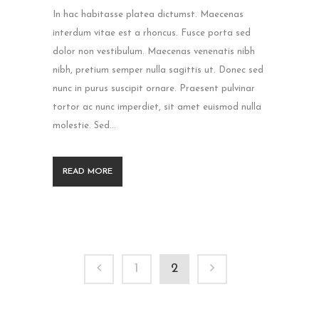
In hac habitasse platea dictumst. Maecenas
interdum vitae est a rhoncus. Fusce porta sed
dolor non vestibulum. Maecenas venenatis nibh
nibh, pretium semper nulla sagittis ut. Donec sed
nunc in purus suscipit ornare. Praesent pulvinar
tortor ac nunc imperdiet, sit amet euismod nulla
molestie. Sed...
READ MORE
1
2