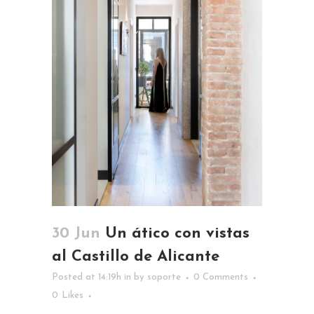
30 Jun
Un ático con vistas
al Castillo de Alicante
Posted at 14:19h
in
by
soporte
0 Comments
0
Likes