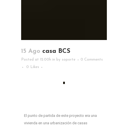
15 Ago
casa BCS
Posted at 12:00h
in
by
soporte
0 Comments
0
Likes
El punto de partida de este proyecto era una
vivienda en una urbanización de casas