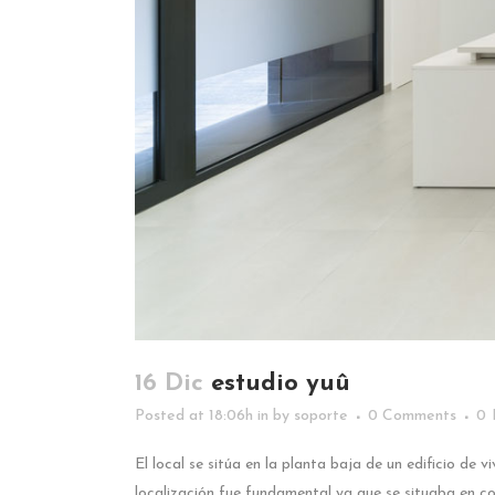
16 Dic
estudio yuû
Posted at 18:06h
in
by
soporte
0 Comments
0
El local se sitúa en la planta baja de un edificio de 
localización fue fundamental ya que se situaba en co