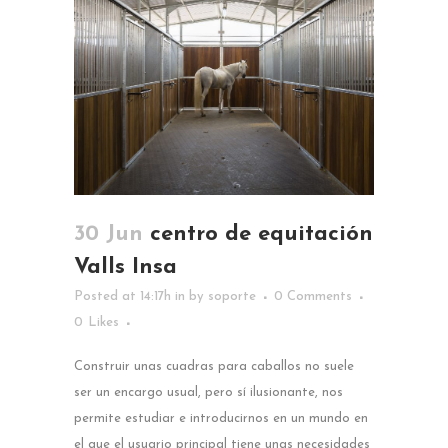
30 Jun
centro de equitación
Valls Insa
Posted at 14:17h
in
by
soporte
0 Comments
0
Likes
Construir unas cuadras para caballos no suele
ser un encargo usual, pero sí ilusionante, nos
permite estudiar e introducirnos en un mundo en
el que el usuario principal tiene unas necesidades