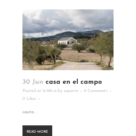
30 Jun
casa en el campo
Posted at 14:16h
in
by
soporte
0 Comments
0
Likes
casita...
READ MORE