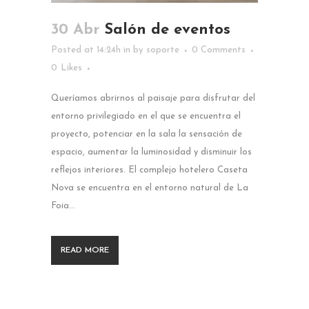
30 Abr
Salón de eventos
Posted at 14:24h
in
by
soporte
0 Comments
0
Likes
Queríamos abrirnos al paisaje para disfrutar del
entorno privilegiado en el que se encuentra el
proyecto, potenciar en la sala la sensación de
espacio, aumentar la luminosidad y disminuir los
reflejos interiores. El complejo hotelero Caseta
Nova se encuentra en el entorno natural de La
Foia...
READ MORE