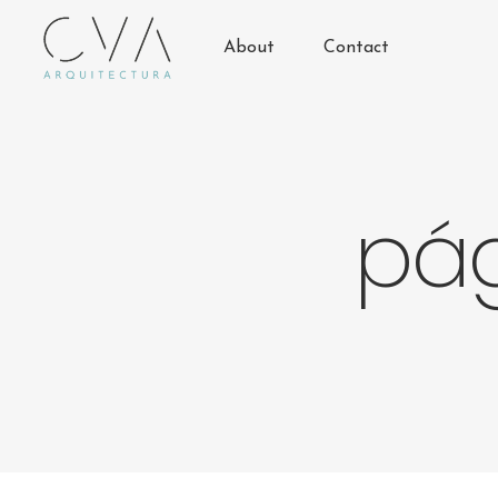
About
Contact
pág